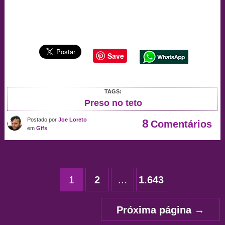
Save
TAGS:
Preso no teto
Postado por
Joe Loreto
8
Comentários
em
Gifs
Paginação
1
2
…
1.643
de
posts
Próxima página
→